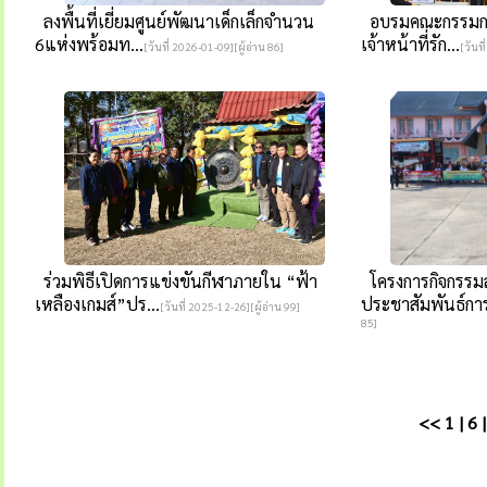
ลงพื้นที่เยี่ยมศูนย์พัฒนาเด็กเล็กจำนวน
อบรมคณะกรรมการ
6แห่งพร้อมท...
เจ้าหน้าที่รัก...
[วันที่ 2026-01-09][ผู้อ่าน 86]
[วันท
ร่วมพิธีเปิดการแข่งขันกีฬาภายใน “ฟ้า
โครงการกิจกรรม
เหลืองเกมส์”ปร...
ประชาสัมพันธ์การเ
[วันที่ 2025-12-26][ผู้อ่าน 99]
85]
<<
1
|
6