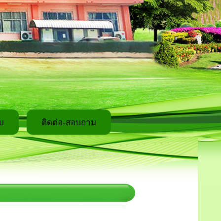
บ
ติดต่อ-สอบถาม