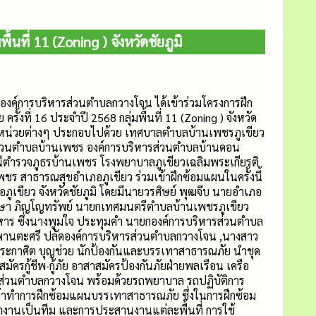
นที่ 11 (Zoning ) จังหวัดชัยภูมิ
การบริหารส่วนตำบลกวางโจน ได้เข้าร่วมโครงการฝึก
งที่ 16 ประจำปี 2568 กลุ่มพื้นที่ 11 (Zoning ) จังหวัด
และหน่วยต่างๆ ประกอบไปด้วย เทศบาลตำบลบ้านเพชรภูเขียว
่วนตำบลบ้านเพชร องค์การบริหารส่วนตำบลบ้านดอน
ีตำรวจภูธรบ้านเพชร โรงพยาบาลภูเขียวเฉลิมพระเกียรติ
ร สาธารณสุขอำเภอภูเขียว ร่วมเข้าฝึกซ้อมแผนในครั้งนี้
เขียว จังหวัดชัยภูมิ โดยมีนายวรศิษย์ พุฒจีบ นายอำเภอ
ทิษา ภิญโญทรัพย์ นายกเทศมนตรีตำบลบ้านเพชรภูเขียว
ริหาร ซึ่งนางพูมใจ ประทุมคำ นายกองค์การบริหารส่วนตำบล
านตะศรี ปลัดองค์การบริหารส่วนตำบลกวางโจน ,นางสาว
ประกาศิต บุญช่วย นักป้องกันและบรรเทาสาธารณภัย นำชุด
าสมัครกู้ชีพ-กู้ภัย อาสาสมัครป้องกันภัยฝ่ายพลเรือน เครือ
ส่วนตำบลกวางโจน พร้อมด้วยรถพยาบาล รถปฏิบัติการ
 เข้าทำการฝึกซ้อมแผนบรรเทาสาธารณภัย ซึ่งในการฝึกซ้อม
การทำงานเป็นทีม และการประสานงานแต่ละพื้นที่ การใช้