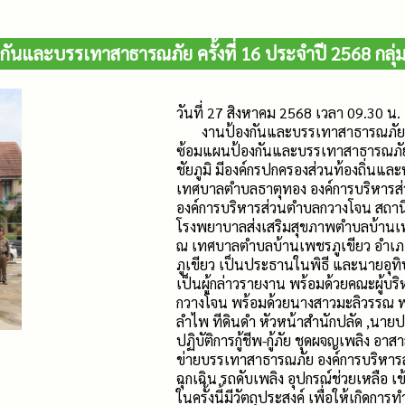
นและบรรเทาสาธารณภัย ครั้งที่ 16 ประจำปี 2568 กลุ่มพื้
วันที่ 27 สิงหาคม 2568 เวลา 09.30 น.
งานป้องกันและบรรเทาสาธารณภัยองค์
ซ้อมแผนป้องกันและบรรเทาสาธารณภัย ครั้
ชัยภูมิ มีองค์กรปกครองส่วนท้องถิ่น
เทศบาลตำบลธาตุทอง องค์การบริหารส
องค์การบริหารส่วนตำบลกวางโจน สถาน
โรงพยาบาลส่งเสริมสุขภาพตำบลบ้านเพช
ณ เทศบาลตำบลบ้านเพชรภูเขียว อำเภอภู
ภูเขียว เป็นประธานในพิธี และนายอุ
เป็นผู้กล่าวรายงาน พร้อมด้วยคณะผู้บ
กวางโจน พร้อมด้วยนางสาวมะลิวรรณ พ
ลำไพ ทีดินดำ หัวหน้าสำนักปลัด ,นาย
ปฏิบัติการกู้ชีพ-กู้ภัย ชุดผจญเพลิง อาส
ข่ายบรรเทาสาธารณภัย องค์การบริหาร
ฉุกเฉิน รถดับเพลิง อุปกรณ์ช่วยเหลือ
ในครั้งนี้มีวัตถุประสงค์ เพื่อให้เกิด