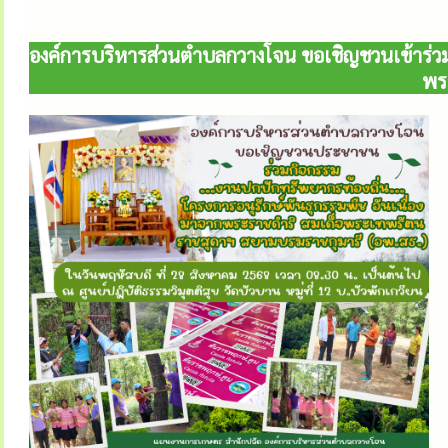
องค์การบริหารส่วนตำบลกวางโจน ขอเชิญชวนเข้าร่วมก
พร